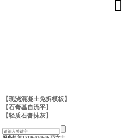
【现浇混凝土免拆模板】
【石膏基自流平】
【轻质石膏抹灰】
服务热线
15196616666 范女士