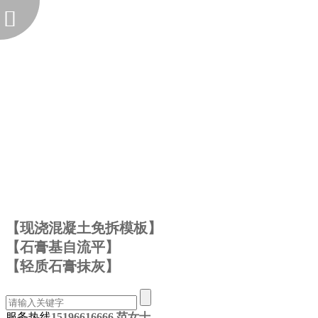
【现浇混凝土免拆模板】
【石膏基自流平】
【轻质石膏抹灰】
服务热线
15196616666 范女士