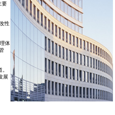
主要
改性
管理体
管
道。
发展