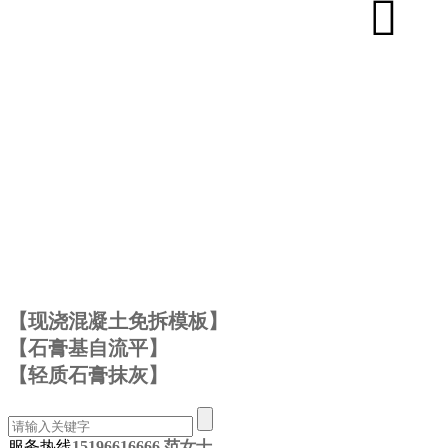
【现浇混凝土免拆模板】
【石膏基自流平】
【轻质石膏抹灰】
服务热线
15196616666 范女士