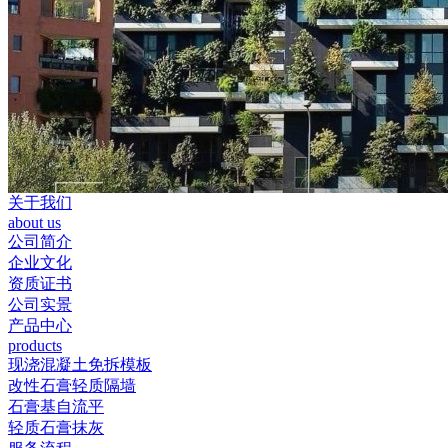
关于我们
about us
公司简介
企业文化
资质证书
公司实景
产品中心
products
现浇混凝土免拆模板
改性石膏轻质隔墙
石膏基自流平
轻质石膏抹灰